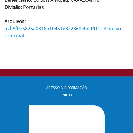
Beneficiário:
EUGÊNIA FREIRE CAVALCANTE
Divisão:
Portarias
Arquivos:
a7b5f0e6826a0316b10451e822368e0d.PDF - Arquivo
principal
ACESSO A INFORMAÇÃO
INÍCIO