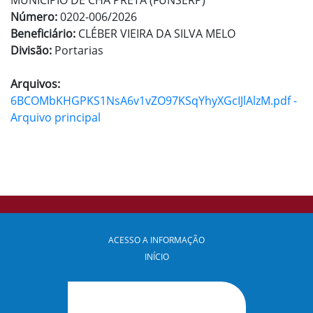
MUNICÍPIO DE CHÃ PRETA (FUNSERP)
Número:
0202-006/2026
Beneficiário:
CLÉBER VIEIRA DA SILVA MELO
Divisão:
Portarias
Arquivos:
6BCOMbKHGPKS1NsA6v1vZO97KSqYhyXGcIJlAlzM.pdf -
Arquivo principal
ACESSO A INFORMAÇÃO
INÍCIO