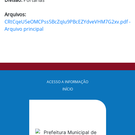
Divisão:
Portarias
Arquivos:
CRtCqeU5eOMCPss5BcZqIu9PBcEZYdveVHM7G2xv.pdf -
Arquivo principal
ACESSO A INFORMAÇÃO
INÍCIO