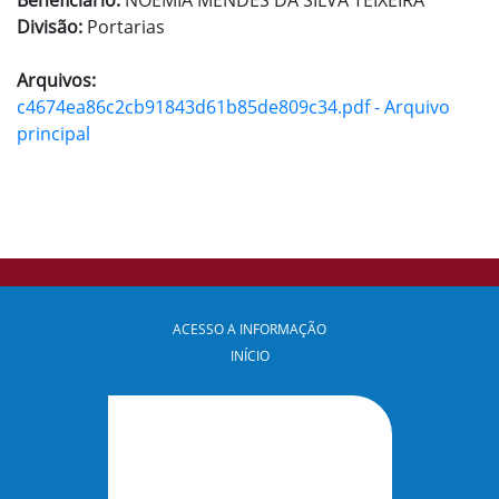
Beneficiário:
NOÊMIA MENDES DA SILVA TEIXEIRA
Divisão:
Portarias
Arquivos:
c4674ea86c2cb91843d61b85de809c34.pdf - Arquivo
principal
ACESSO A INFORMAÇÃO
INÍCIO