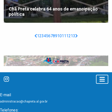
Chã Preta celebra 64 anos de emancipação
política
1
2
3
4
5
6
7
8
9
10
11
12
13
E-mail
administracao@chapreta.al.gov.br
Telefones: